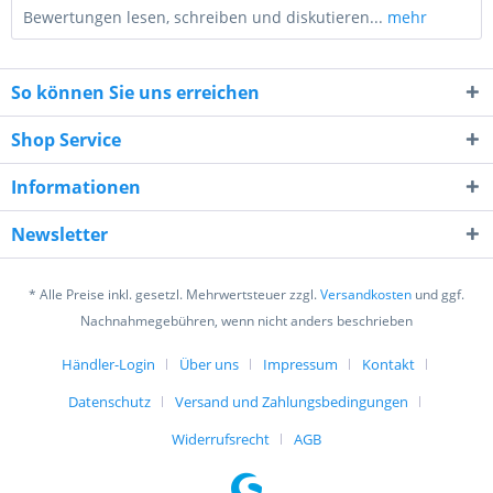
Bewertungen lesen, schreiben und diskutieren...
mehr
So können Sie uns erreichen
Shop Service
Informationen
5 + 2 = ?
Newsletter
* Alle Preise inkl. gesetzl. Mehrwertsteuer zzgl.
Versandkosten
und ggf.
Nachnahmegebühren, wenn nicht anders beschrieben
Händler-Login
Über uns
Impressum
Kontakt
Ich habe die
Datenschutzerklärung
gelesen,
verstanden und stimme zu. *
Datenschutz
Versand und Zahlungsbedingungen
Mit * gekennzeichnete Felder sind Pflichtfelder.
Widerrufsrecht
AGB
Senden