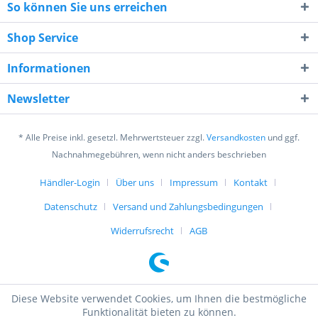
So können Sie uns erreichen
Shop Service
Informationen
7 + 3 = ?
Newsletter
* Alle Preise inkl. gesetzl. Mehrwertsteuer zzgl.
Versandkosten
und ggf.
Nachnahmegebühren, wenn nicht anders beschrieben
Händler-Login
Über uns
Impressum
Kontakt
Ich habe die
Datenschutzerklärung
gelesen,
Datenschutz
Versand und Zahlungsbedingungen
verstanden und stimme zu. *
Mit * gekennzeichnete Felder sind Pflichtfelder.
Widerrufsrecht
AGB
Senden
Diese Website verwendet Cookies, um Ihnen die bestmögliche
Funktionalität bieten zu können.