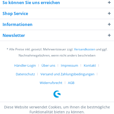
So können Sie uns erreichen
Shop Service
Informationen
3 * 1 = ?
Newsletter
* Alle Preise inkl. gesetzl. Mehrwertsteuer zzgl.
Versandkosten
und ggf.
Nachnahmegebühren, wenn nicht anders beschrieben
Händler-Login
Über uns
Impressum
Kontakt
Ich habe die
Datenschutzerklärung
gelesen,
Datenschutz
Versand und Zahlungsbedingungen
verstanden und stimme zu. *
Mit * gekennzeichnete Felder sind Pflichtfelder.
Widerrufsrecht
AGB
Senden
Diese Website verwendet Cookies, um Ihnen die bestmögliche
Funktionalität bieten zu können.