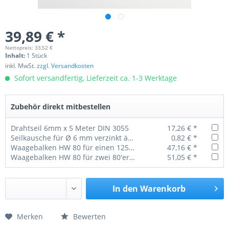
39,89 € *
Nettopreis: 33,52 €
Inhalt:
1 Stück
inkl. MwSt.
zzgl. Versandkosten
Sofort versandfertig, Lieferzeit ca. 1-3 Werktage
Zubehör direkt mitbestellen
Drahtseil 6mm x 5 Meter DIN 3055
17,26 € *
Seilkausche für Ø 6 mm verzinkt ähnl. DIN 6899
0,82 € *
Waagebalken HW 80 für einen 125'er BZ (4 Bolzen)
47,16 € *
Waagebalken HW 80 für zwei 80'er BZ (2 Bolzen)
51,05 € *
In den
Warenkorb
Merken
Bewerten
Preis anfragen