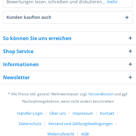
Bewertungen lesen, schreiben und diskutieren...
mehr
Kunden kauften auch
So können Sie uns erreichen
Shop Service
1 + 9 = ?
Informationen
Newsletter
* Alle Preise inkl. gesetzl. Mehrwertsteuer zzgl.
Versandkosten
und ggf.
Ich habe die
Datenschutzerklärung
gelesen,
Nachnahmegebühren, wenn nicht anders beschrieben
verstanden und stimme zu. *
Mit * gekennzeichnete Felder sind Pflichtfelder.
Händler-Login
Über uns
Impressum
Kontakt
Datenschutz
Versand und Zahlungsbedingungen
Senden
Widerrufsrecht
AGB