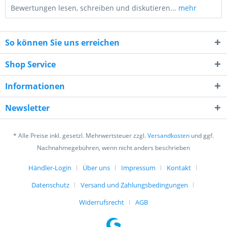
Bewertungen lesen, schreiben und diskutieren...
mehr
So können Sie uns erreichen
Shop Service
Informationen
8 - 4 = ?
Newsletter
* Alle Preise inkl. gesetzl. Mehrwertsteuer zzgl.
Versandkosten
und ggf.
Nachnahmegebühren, wenn nicht anders beschrieben
Händler-Login
Über uns
Impressum
Kontakt
Ich habe die
Datenschutzerklärung
gelesen,
verstanden und stimme zu. *
Datenschutz
Versand und Zahlungsbedingungen
Mit * gekennzeichnete Felder sind Pflichtfelder.
Widerrufsrecht
AGB
Senden