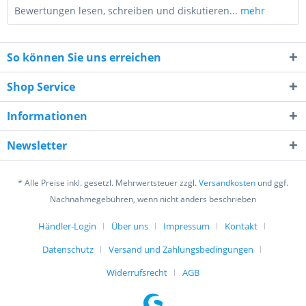
Bewertungen lesen, schreiben und diskutieren...
mehr
So können Sie uns erreichen
Shop Service
Informationen
4 * 7 = ?
Newsletter
* Alle Preise inkl. gesetzl. Mehrwertsteuer zzgl.
Versandkosten
und ggf.
Nachnahmegebühren, wenn nicht anders beschrieben
Händler-Login
Über uns
Impressum
Kontakt
Ich habe die
Datenschutzerklärung
gelesen,
verstanden und stimme zu. *
Datenschutz
Versand und Zahlungsbedingungen
Mit * gekennzeichnete Felder sind Pflichtfelder.
Widerrufsrecht
AGB
Senden