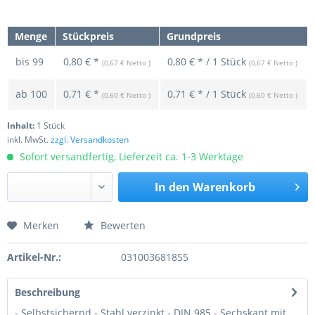
Menge
Stückpreis
Grundpreis
bis
99
0,80 € *
0,80 € * / 1 Stück
(0,67 € Netto )
(0,67 € Netto )
ab
100
0,71 € *
0,71 € * / 1 Stück
(0,60 € Netto )
(0,60 € Netto )
Inhalt:
1 Stück
inkl. MwSt.
zzgl. Versandkosten
Sofort versandfertig, Lieferzeit ca. 1-3 Werktage
In den
Warenkorb
Merken
Bewerten
Preis anfragen
Artikel-Nr.:
031003681855
Beschreibung
- Selbstsichernd - Stahl verzinkt - DIN 985 - Sechskant mit