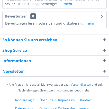
SW 27 - Kleinste Abgabemenge: 1...
mehr
Bewertungen
0
Bewertungen lesen, schreiben und diskutieren...
mehr
So können Sie uns erreichen
Shop Service
Informationen
7 * 8 = ?
Newsletter
* Alle Preise inkl. gesetzl. Mehrwertsteuer zzgl.
Versandkosten
und ggf.
Nachnahmegebühren, wenn nicht anders beschrieben
Händler-Login
Über uns
Impressum
Kontakt
Ich habe die
Datenschutzerklärung
gelesen,
verstanden und stimme zu. *
Datenschutz
Versand und Zahlungsbedingungen