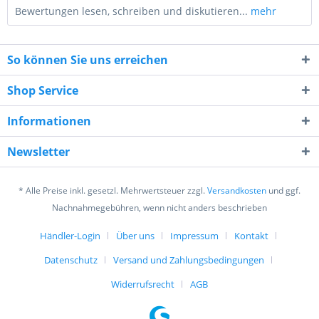
Bewertungen lesen, schreiben und diskutieren...
mehr
So können Sie uns erreichen
Shop Service
Informationen
9 * 6 = ?
Newsletter
* Alle Preise inkl. gesetzl. Mehrwertsteuer zzgl.
Versandkosten
und ggf.
Nachnahmegebühren, wenn nicht anders beschrieben
Händler-Login
Über uns
Impressum
Kontakt
Ich habe die
Datenschutzerklärung
gelesen,
verstanden und stimme zu. *
Datenschutz
Versand und Zahlungsbedingungen
Mit * gekennzeichnete Felder sind Pflichtfelder.
Widerrufsrecht
AGB
Senden