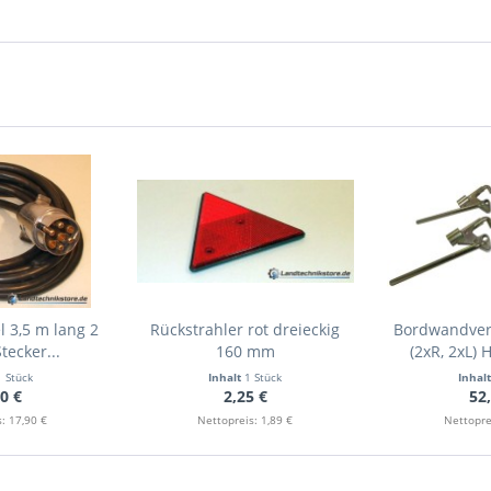
 3,5 m lang 2
Rückstrahler rot dreieckig
Bordwandvers
tecker...
160 mm
(2xR, 2xL) 
1 Stück
Inhalt
1 Stück
Inhal
0 €
2,25 €
52
: 17,90 €
Nettopreis: 1,89 €
Nettopre