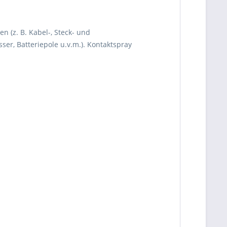
n (z. B. Kabel-, Steck- und
er, Batteriepole u.v.m.). Kontaktspray
be die
Datenschutzerklärung
gelesen, verstanden
me zu. *
ennzeichnete Felder sind Pflichtfelder.