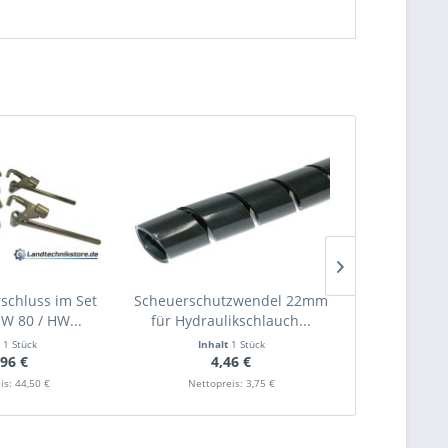
chluss im Set
Scheuerschutzwendel 22mm
PETEC Rost
HW 80 / HW...
für Hydraulikschlauch...
5
t
1 Stück
Inhalt
1 Stück
Inhalt
0.5 Lite
,96 €
4,46 €
1
is: 44,50 €
Nettopreis: 3,75 €
Nettop