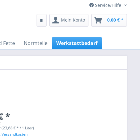
Service/Hilfe
Mein Konto
0,00 € *
d Fette
Normteile
Werkstattbedarf
€ *
€
r (23,68 € * / 1 Liter)
l. Versandkosten