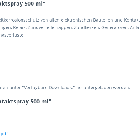
ktspray 500 ml"
10 * 1 = ?
tkorrosionsschutz von allen elektronischen Bauteilen und Kontakte
en, Relais, Zündverteilerkappen, Zündkerzen, Generatoren, Anlass
ngsverluste.
Ich ha
und stim
Mit * gek
nnen unter "Verfügbare Downloads:" heruntergeladen werden.
Senden
ntaktspray 500 ml"
.pdf