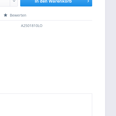
In den
Warenkorb
Bewerten
nfragen
A2501810LO