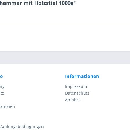
10 * 3 = ?
rhammer mit Holzstiel 1000g"
Ich ha
und stim
Mit * gek
Senden
ce
Informationen
ung
Impressum
tz
Datenschutz
Anfahrt
mationen
 Zahlungsbedingungen