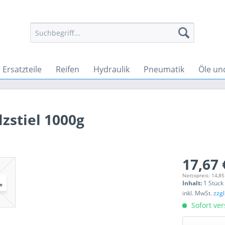
Ersatzteile
Reifen
Hydraulik
Pneumatik
Öle un
zstiel 1000g
17,67 
Nettopreis: 14,85
Inhalt:
1 Stück
inkl. MwSt.
zzg
Sofort ver