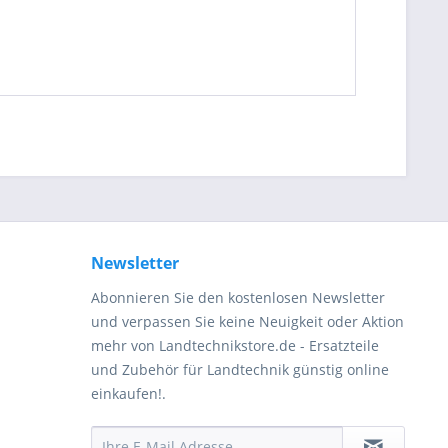
be die
Datenschutzerklärung
gelesen, verstanden
me zu. *
ennzeichnete Felder sind Pflichtfelder.
Newsletter
Abonnieren Sie den kostenlosen Newsletter
und verpassen Sie keine Neuigkeit oder Aktion
mehr von Landtechnikstore.de - Ersatzteile
und Zubehör für Landtechnik günstig online
einkaufen!.