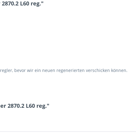
2870.2 L60 reg."
9 * 3 = ?
Ich ha
und stim
regler, bevor wir ein neuen regenerierten verschicken können.
Mit * gek
Senden
r 2870.2 L60 reg."