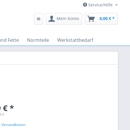
Service/Hilfe
Mein Konto
0,00 € *
und Fette
Normteile
Werkstattbedarf
 € *
5 €
l. Versandkosten