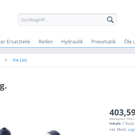
r Ersatzteile
Reifen
Hydraulik
Pneumatik
Öle 
IFA L60
g.
403,59
Nettopreis: 339,1
Inhalt:
1 Stück
inkl. MwSt.
zzg