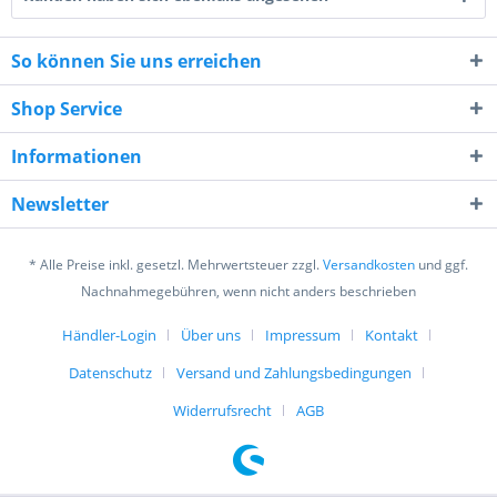
So können Sie uns erreichen
Shop Service
Ich habe die
Datenschutzerklärung
gelesen,
verstanden und stimme zu. *
Informationen
Mit * gekennzeichnete Felder sind Pflichtfelder.
Newsletter
Senden
* Alle Preise inkl. gesetzl. Mehrwertsteuer zzgl.
Versandkosten
und ggf.
Nachnahmegebühren, wenn nicht anders beschrieben
Händler-Login
Über uns
Impressum
Kontakt
Datenschutz
Versand und Zahlungsbedingungen
Widerrufsrecht
AGB