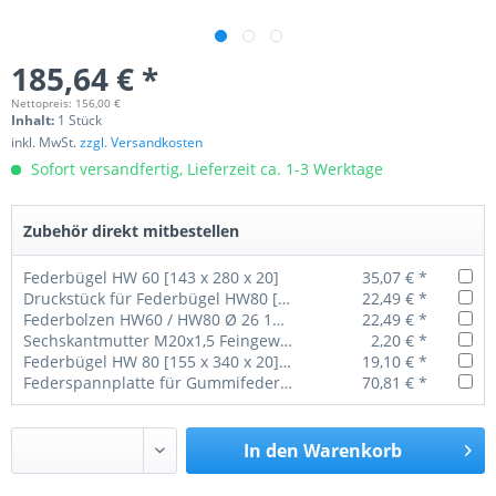
185,64 € *
Nettopreis: 156,00 €
Inhalt:
1 Stück
inkl. MwSt.
zzgl. Versandkosten
Sofort versandfertig, Lieferzeit ca. 1-3 Werktage
Zubehör direkt mitbestellen
Federbügel HW 60 [143 x 280 x 20]
35,07 € *
Druckstück für Federbügel HW80 [Achsprofil 90 x 90] 14/002/300
22,49 € *
Federbolzen HW60 / HW80 Ø 26 120 mm komplett inkl. Federschuhbuchsen
22,49 € *
Sechskantmutter M20x1,5 Feingewinde DIN 934 Güte 10
2,20 € *
Federbügel HW 80 [155 x 340 x 20] für 10mm / 12mm Blattfeder
19,10 € *
Federspannplatte für Gummifeder GF 7 einfach HW 80
70,81 € *
In den
Warenkorb