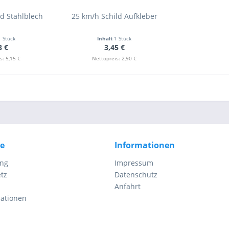
d Stahlblech
25 km/h Schild Aufkleber
1 Stück
Inhalt
1 Stück
3 €
3,45 €
s: 5,15 €
Nettopreis: 2,90 €
ce
Informationen
ung
Impressum
tz
Datenschutz
Anfahrt
mationen