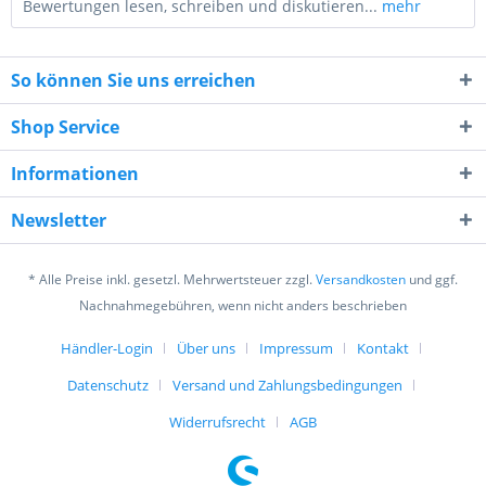
Bewertungen lesen, schreiben und diskutieren...
mehr
So können Sie uns erreichen
Shop Service
Informationen
1 * 6 = ?
Newsletter
* Alle Preise inkl. gesetzl. Mehrwertsteuer zzgl.
Versandkosten
und ggf.
Nachnahmegebühren, wenn nicht anders beschrieben
Händler-Login
Über uns
Impressum
Kontakt
Ich habe die
Datenschutzerklärung
gelesen,
verstanden und stimme zu. *
Datenschutz
Versand und Zahlungsbedingungen
Mit * gekennzeichnete Felder sind Pflichtfelder.
Widerrufsrecht
AGB
Senden