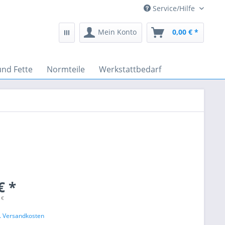
Service/Hilfe
Mein Konto
0,00 € *
und Fette
Normteile
Werkstattbedarf
€ *
 €
l. Versandkosten