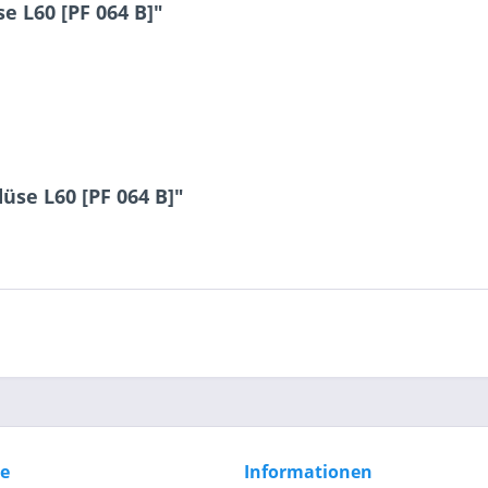
e L60 [PF 064 B]"
6 * 4 = ?
üse L60 [PF 064 B]"
Ich ha
und stim
Mit * gek
Senden
ce
Informationen