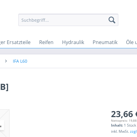
r Ersatzteile
Reifen
Hydraulik
Pneumatik
Öle 
IFA L60
 B]
23,66 
Nettopreis: 19,88
Inhalt:
1 Stück
inkl. MwSt.
zzg