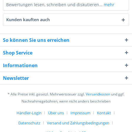
Bewertungen lesen, schreiben und diskutieren...
mehr
Kunden kauften auch
So können Sie uns erreichen
Shop Service
6 * 4 = ?
Informationen
Newsletter
* Alle Preise inkl. gesetzl. Mehrwertsteuer zzgl.
Versandkosten
und ggf.
Ich habe die
Datenschutzerklärung
gelesen,
Nachnahmegebühren, wenn nicht anders beschrieben
verstanden und stimme zu. *
Mit * gekennzeichnete Felder sind Pflichtfelder.
Händler-Login
Über uns
Impressum
Kontakt
Datenschutz
Versand und Zahlungsbedingungen
Senden