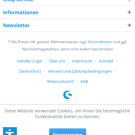
Informationen
Ich habe die
Datenschutzerklärung
gelesen,
verstanden und stimme zu. *
Newsletter
Mit * gekennzeichnete Felder sind Pflichtfelder.
* Alle Preise inkl. gesetzl. Mehrwertsteuer zzgl.
Versandkosten
und ggf.
Senden
Nachnahmegebühren, wenn nicht anders beschrieben
Händler-Login
Über uns
Impressum
Kontakt
Datenschutz
Versand und Zahlungsbedingungen
Widerrufsrecht
AGB
Diese Website verwendet Cookies, um Ihnen die bestmögliche
Funktionalität bieten zu können.
Einverstanden