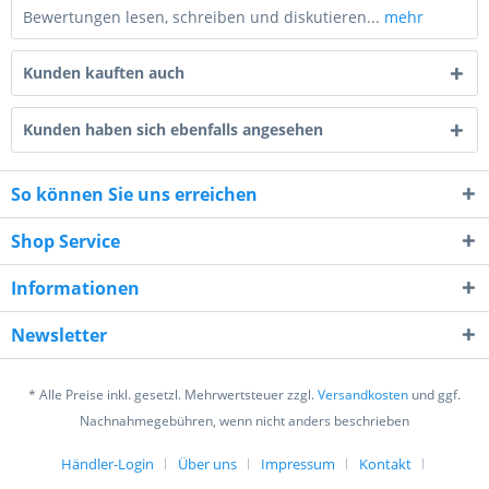
Bewertungen lesen, schreiben und diskutieren...
mehr
Kunden kauften auch
Kunden haben sich ebenfalls angesehen
So können Sie uns erreichen
1 * 8 = ?
Shop Service
Informationen
Newsletter
Ich habe die
Datenschutzerklärung
gelesen,
verstanden und stimme zu. *
* Alle Preise inkl. gesetzl. Mehrwertsteuer zzgl.
Versandkosten
und ggf.
Mit * gekennzeichnete Felder sind Pflichtfelder.
Nachnahmegebühren, wenn nicht anders beschrieben
Senden
Händler-Login
Über uns
Impressum
Kontakt